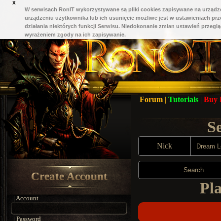
X
W serwisach RonIT wykorzystywane są pliki cookies zapisywane na urządze
urządzeniu użytkownika lub ich usunięcie możliwe jest w ustawieniach pr
działania niektórych funkcji Serwisu. Niedokonanie zmian ustawień przeglą
wyrażeniem zgody na ich zapisywanie.
Forum
|
Tutorials
|
Buy
S
Nick
Search
Create Account
Pla
| Account
| Password