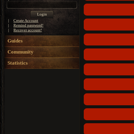
|
Create Account
|
Remind password!
|
Recover account!
Guides
Community
Statistics