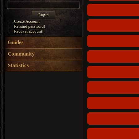
|
Create Account
|
Remind password!
|
Recover account!
Guides
Community
Statistics