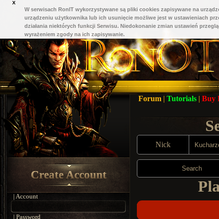
X
W serwisach RonIT wykorzystywane są pliki cookies zapisywane na urządze
urządzeniu użytkownika lub ich usunięcie możliwe jest w ustawieniach pr
działania niektórych funkcji Serwisu. Niedokonanie zmian ustawień przeglą
wyrażeniem zgody na ich zapisywanie.
Forum
|
Tutorials
|
Buy
S
Nick
Search
Create Account
Pla
| Account
| Password