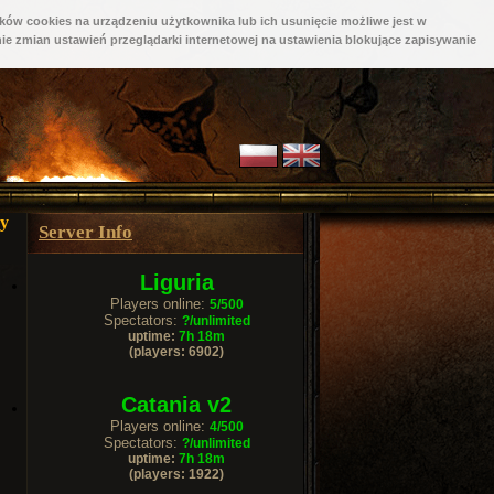
ków cookies na urządzeniu użytkownika lub ich usunięcie możliwe jest w
ie zmian ustawień przeglądarki internetowej na ustawienia blokujące zapisywanie
cy
Server Info
Liguria
Players online:
5/500
Spectators:
?/unlimited
uptime:
7h 18m
(players: 6902)
Catania v2
Players online:
4/500
Spectators:
?/unlimited
uptime:
7h 18m
(players: 1922)