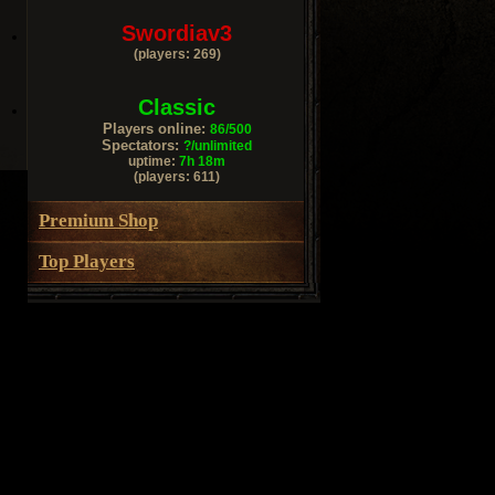
Swordiav3
(players: 269)
Classic
Players online:
86/500
Spectators:
?/unlimited
uptime:
7h 18m
(players: 611)
Premium Shop
Top Players