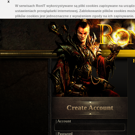
X
W serwisach RonIT wykorzystywane są pliki cookies zapisywane na urządze
ustawieniach przeglądarki internetowej. Zablokowanie plików cookies może
plików cookies jest jednoznaczne z wyrażeniem zgody na ich zapisywanie.
Create Account
| Account
| Password