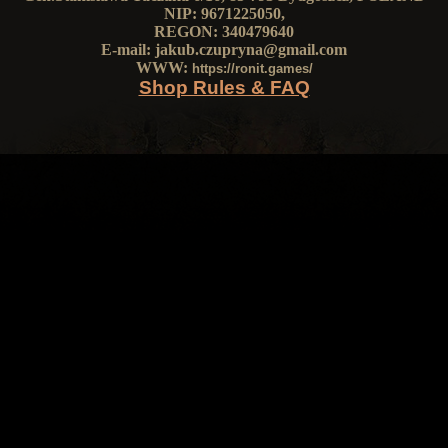
NIP: 9671225050,
REGON: 340479640
E-mail:
jakub.czupryna@gmail.com
WWW:
https://ronit.games/
Shop Rules & FAQ