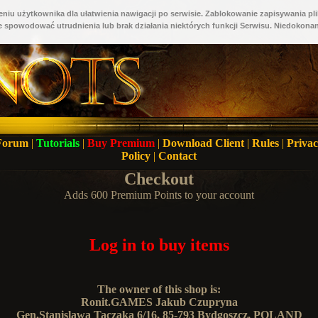
niu użytkownika dla ułatwienia nawigacji po serwisie. Zablokowanie zapisywania pli
 spowodować utrudnienia lub brak działania niektórych funkcji Serwisu. Niedokonan
Forum
|
Tutorials
|
Buy Premium
|
Download Client
|
Rules
|
Priva
Policy
|
Contact
Checkout
Adds 600 Premium Points to your account
Log in to buy items
The owner of this shop is:
Ronit.GAMES Jakub Czupryna
Gen.Stanislawa Taczaka 6/16, 85-793 Bydgoszcz, POLAND