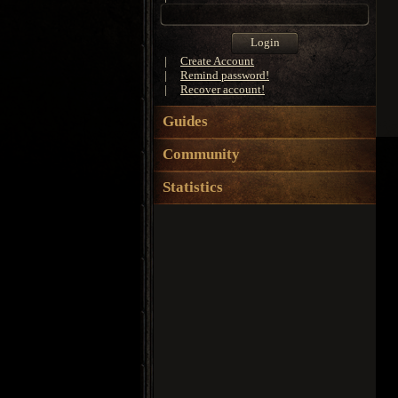
|
Create Account
|
Remind password!
|
Recover account!
Guides
Community
Statistics