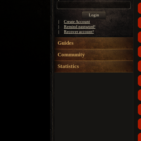
|
Create Account
|
Remind password!
|
Recover account!
Guides
Community
Statistics