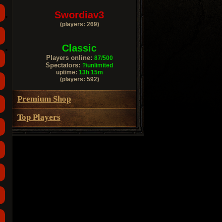
Swordiav3
(players: 269)
Classic
Players online:
87/500
Spectators:
?/unlimited
uptime:
13h 15m
(players: 592)
Premium Shop
Top Players