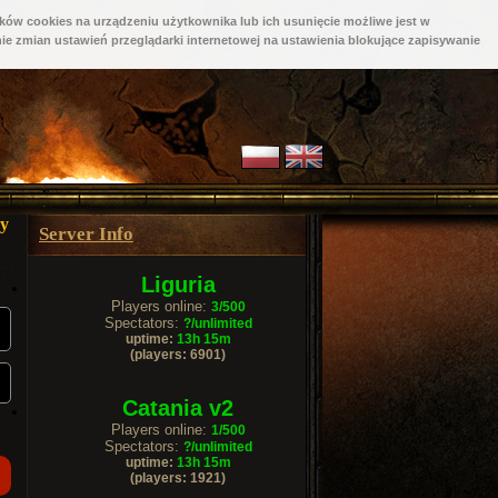
ków cookies na urządzeniu użytkownika lub ich usunięcie możliwe jest w
ie zmian ustawień przeglądarki internetowej na ustawienia blokujące zapisywanie
cy
Server Info
Liguria
Players online:
3/500
Spectators:
?/unlimited
uptime:
13h 15m
(players: 6901)
Catania v2
Players online:
1/500
Spectators:
?/unlimited
uptime:
13h 15m
(players: 1921)