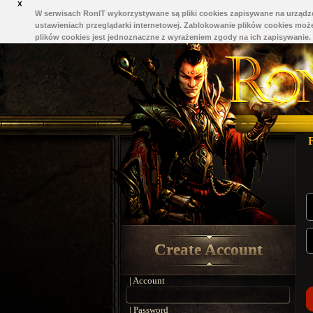
X
W serwisach RonIT wykorzystywane są pliki cookies zapisywane na urządze
ustawieniach przeglądarki internetowej. Zablokowanie plików cookies może
plików cookies jest jednoznaczne z wyrażeniem zgody na ich zapisywanie.
Create Account
| Account
| Password