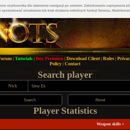
niu użytkownika dla ułatwienia nawigacji po serwisie. Zablokowanie zapisywania pli
 spowodować utrudnienia lub brak działania niektórych funkcji Serwisu. Niedokonan
Forum
|
Tutorials
|
Buy Premium
|
Download Client
|
Rules
|
Priva
Policy
|
Contact
Search player
Nick
Search
Reset
Player Statistics
Weapon skills
+