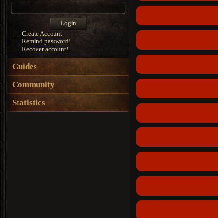
|
Create Account
|
Remind password!
|
Recover account!
Guides
Community
Statistics