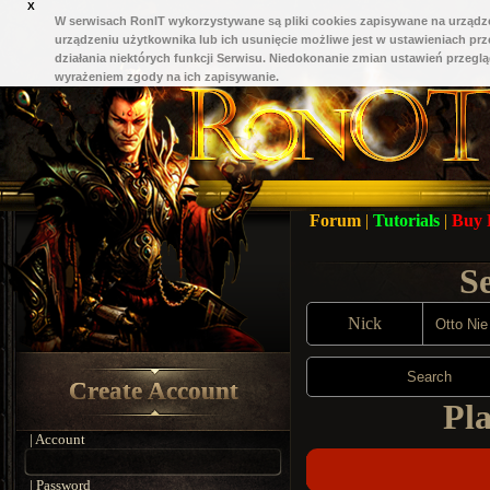
X
W serwisach RonIT wykorzystywane są pliki cookies zapisywane na urządze
urządzeniu użytkownika lub ich usunięcie możliwe jest w ustawieniach pr
działania niektórych funkcji Serwisu. Niedokonanie zmian ustawień przeglą
wyrażeniem zgody na ich zapisywanie.
Forum
|
Tutorials
|
Buy
S
Nick
Search
Create Account
Pla
| Account
| Password