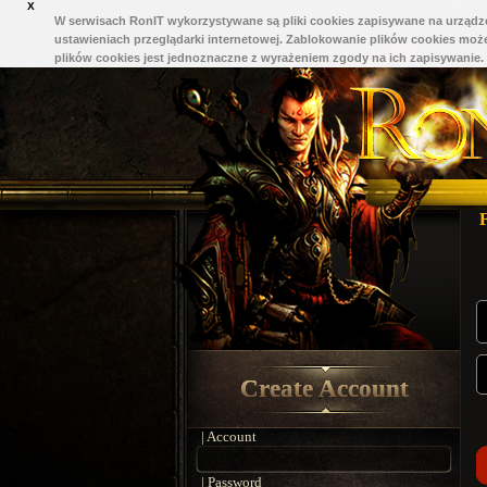
X
W serwisach RonIT wykorzystywane są pliki cookies zapisywane na urządze
ustawieniach przeglądarki internetowej. Zablokowanie plików cookies może
plików cookies jest jednoznaczne z wyrażeniem zgody na ich zapisywanie.
Create Account
| Account
| Password