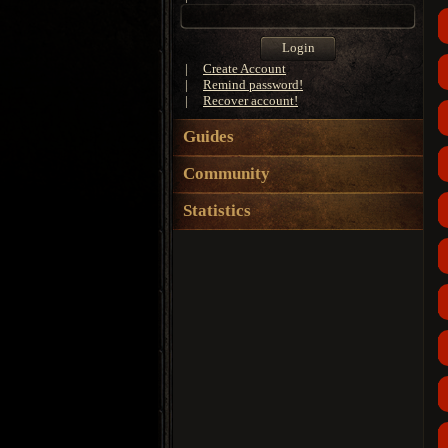
|
Create Account
|
Remind password!
|
Recover account!
Guides
Community
Statistics