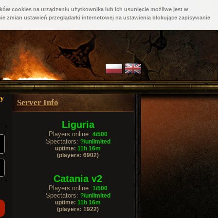
ków cookies na urządzeniu użytkownika lub ich usunięcie możliwe jest w
ie zmian ustawień przeglądarki internetowej na ustawienia blokujące zapisywanie
cy
Server Info
Liguria
Players online:
4/500
Spectators:
?/unlimited
uptime:
11h 16m
(players: 6902)
Catania v2
Players online:
1/500
Spectators:
?/unlimited
uptime:
11h 16m
(players: 1922)