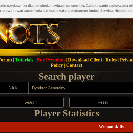
niu użytkownika dla ułatwienia nawigacji po serwisie. Zablokowanie zapisywania pli
 spowodować utrudnienia lub brak działania niektórych funkcji Serwisu. Niedokonan
Forum
|
Tutorials
|
Buy Premium
|
Download Client
|
Rules
|
Priva
Policy
|
Contact
Search player
Nick
Search
Reset
Player Statistics
Weapon skills
+