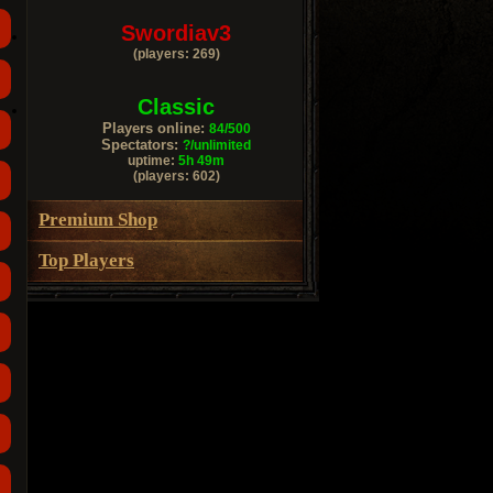
Swordiav3
(players: 269)
Classic
Players online:
84/500
Spectators:
?/unlimited
uptime:
5h 49m
(players: 602)
Premium Shop
Top Players